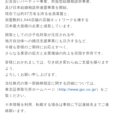
お見合いパーティー事業、対面型結婚相談所事業、
及び日本結婚相談所連盟事業を開始。
現在では約37万名を誇る会員基盤と、
加盟数約1,044店舖の店舖ネットワークを擁する
日本最大規模の企業と成長しています。
国策としての少子化対策が注目される中、
地方自治体への婚活支援事業にも注力するなど、
今後も皆様のご期待にお応えすべく、
さらなる業容の拡大と企業価値の向上を目指す所存です。
皆様におかれましては、引き続き変わらぬご支援を賜ります
よう、
よろしくお願い申し上げます。
当社株式の第一部銘柄指定に関する詳細については、
東京証券取引所ホームページ（
http://www.jpx.co.jp/
）をご
覧ください。
※本情報を利用、転載する場合は事前に下記連絡先までご連
絡願います。