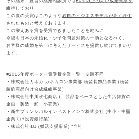
その結果、直営の結婚相談所では
50％以上の高い成婚実績を
維持
しており、
この度の受賞はこのような
独自のビジネスモデルが高く評価
された
ものと考えております。
この栄えある賞を受賞できましたことを励みに、
今後も日本の未婚化・少子化問題対策の一助となるべく、
お客様の成婚を第一に考えたサービスを提供し続けてまいり
ます。
■2015年度ポーター賞受賞企業一覧 ※順不同
・株式会社カネカ カネカロン事業部 頭髪装飾品事業 (頭髪
装飾商品向け合成繊維事業)
・株式会社中川政七商店 (工芸品をベースとした生活雑貨の
企画・製造・卸・小売業)
・新生プリンシパルインベストメンツ株式会社 (中小・中堅
企業向け投資銀行業)
・
株式会社IBJ (婚活支援事業) *当社