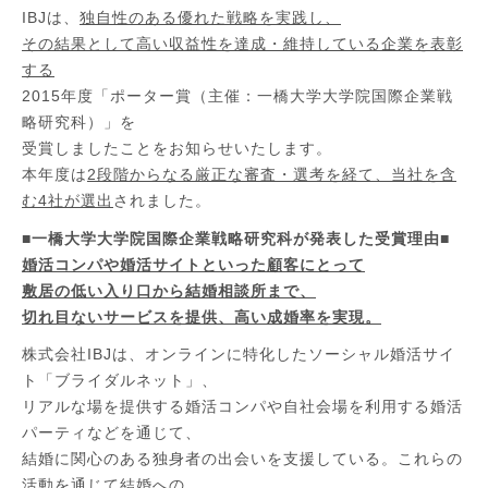
IBJ
は、
独自性のある優れた戦略を実践し、
その結果として高い収益性を達成・維持している企業を表彰
する
2015
年度「ポーター賞（主催：一橋大学大学院国際企業戦
略研究科）」を
受賞しましたことをお知らせいたします
。
本年度は
2
段階からなる厳正な審査・選考を経て、当社を含
む
4
社が選出
されました。
■一橋大学大学院国際企業戦略研究科が発表した受賞理由■
婚活コンパや婚活サイトといった顧客にとって
敷居の低い入り口から結婚相談所まで、
切れ目ないサービスを提供、高い成婚率を実現。
株式会社
IBJ
は、オンラインに特化したソーシャル婚活サイ
ト「ブライダルネット」、
リアルな場を提供する婚活コンパや自社会場を利用する婚活
パーティなどを通じて、
結婚に関心のある独身者の出会いを支援している。これらの
活動を通じて結婚への