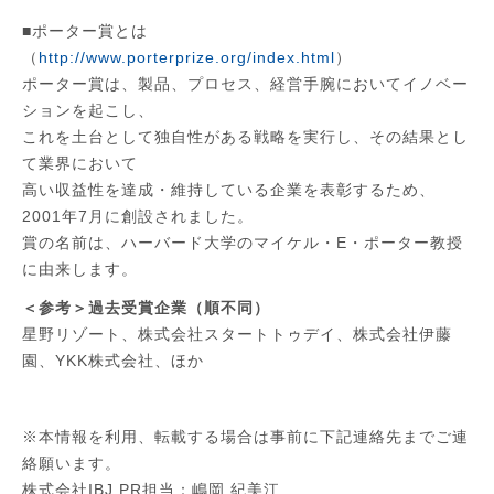
■ポーター賞とは
（
http://www.porterprize.org/index.html
）
ポーター賞は、製品、プロセス、経営手腕においてイノベー
ションを起こし、
これを土台として独自性がある戦略を実行し、その結果とし
て業界において
高い収益性を達成・維持している企業を表彰するため、
2001年7月に創設されました。
賞の名前は、ハーバード大学のマイケル・E・ポーター教授
に由来します。
＜参考＞過去受賞企業（順不同）
星野リゾート、株式会社スタートトゥデイ、株式会社伊藤
園、YKK株式会社、ほか
※本情報を利用、転載する場合は事前に下記連絡先までご連
絡願います。
株式会社IBJ PR担当：嶋岡 紀美江