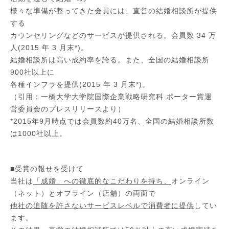
様々な準備が整ってきた会員には、直営の結婚相談所が提供
する
カウンセリングなどのサービスが提供される。会員数
34
万
人
(2015
年
3
月末
*)
。
結婚相談所は高い成約率を誇る。また、全国の結婚相談所
900
社以上に
各種インフラを提供
(2015
年
3
月末
*)
。
（引用：一橋大学大学院国際企業戦略研究科 ポーター賞運
営委員会のプレスリリースより）
*2015
年
9
月時点では会員数約
40
万名、全国の結婚相談所数
は
1000
社以上。
■受賞の報せを受けて
当社は
「成婚」への徹底的なこだわりを持ち、
オンライン
（ネット）とオフライン（店舗）の両面で
他社の追随を許さないサービスレベルで消費者に提供
してい
ます。