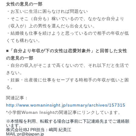
女性の意見の一部
・お互いに生活に困らなければ問題ない
・そこそこ（自分も）稼いでいるので、なかなか自分より
（収入が）上の男性を選んだら出会えない。
・結婚後も仕事を続けようと思っているので相手の年収が低
くても構わない。
■「自分より年収が下の女性は恋愛対象外」と回答した女性
の意見の一部
・自分の収入がそこまで高くないので、それ以下だと生活で
きない。
・妊娠・出産後に仕事をセーブする時相手の年収が低いと困
る。
関連記事：
http://www.womaninsight.jp/summary/archives/157315
*小学館Woman Insightの関連記事にリンクしています。
※本情報を利用、転載する場合は事前に下記連絡先までご連絡願
います。
株式会社IBJ PR担当：嶋岡 紀美江
MAIL:pr@ibjapan.jp