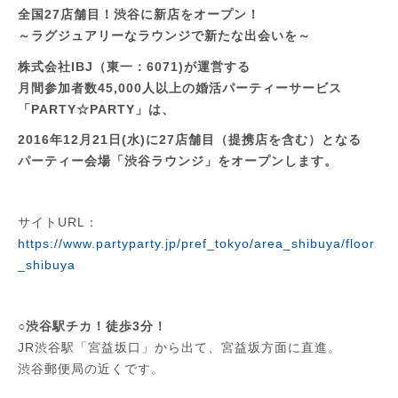
全国27店舗目！渋谷に新店をオープン！
～ラグジュアリーなラウンジで新たな出会いを～
株式会社IBJ（東一：6071)が運営する
月間参加者数45,000人以上の婚活パーティーサービス
「PARTY☆PARTY」は、
2016年12月21日(水)に27店舗目（提携店を含む）となる
パーティー会場「渋谷ラウンジ」をオープンします。
サイトURL：
https://www.partyparty.jp/pref_tokyo/area_shibuya/floor
_shibuya
○渋谷駅チカ！徒歩3分！
JR渋谷駅「宮益坂口」から出て、宮益坂方面に直進。
渋谷郵便局の近くです。