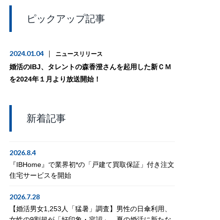
ピックアップ記事
2024.01.04
ニュースリリース
婚活のIBJ、タレントの森香澄さんを起用した新ＣＭ
を2024年１月より放送開始！
新着記事
2026.8.4
『IBHome』で業界初*の「戸建て買取保証」付き注文
住宅サービスを開始
2026.7.28
【婚活男女1,253人「猛暑」調査】男性の日傘利用、
女性の9割超が「好印象・容認」。夏の婚活に新たな