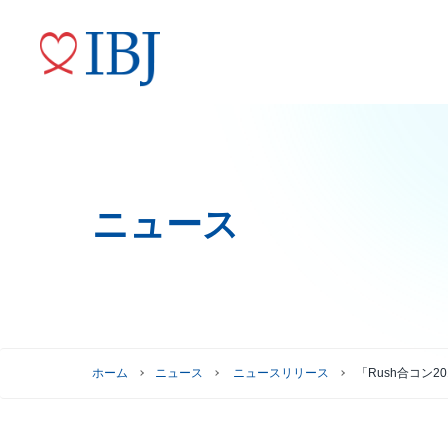
ニュース
婚活サービス
代表メッセージ
ニュースリリース
株式情報
トップコミットメント
役員紹介
IRニュース
ガバナンスへの取り組み
株式情報
株主優待制度
グループ会社
ホーム
ニュース
ニュースリリース
「Rush合コン
株主総会情報
株価情報