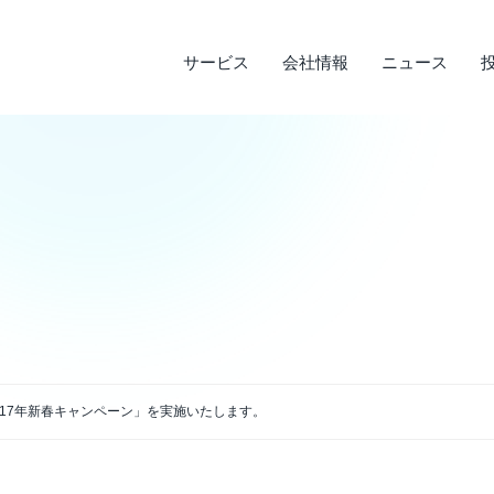
サービス
会社情報
ニュース
サステナビリティ
投資家情報
サービス
ニュース
会社情報
ライフデザインサービス
経営理念
メディア実績
IRライブラリ
環境への取り組み
会
調
そ
社
企業沿革
店
決算短信
デ
説明会資料・中期経営計画・動画
電
アクセス
2017年新春キャンペーン」を実施いたします。
四半期報告書・有価証券報告書
免
株主通信
よ