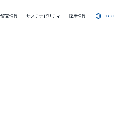
投資家情報
サステナビリティ
採用情報
ENGLISH
社概要
査レポート
の他
会への取り組み
舗情報
ィスクロージャー･ポリシー
子公告
責事項
くあるご質問