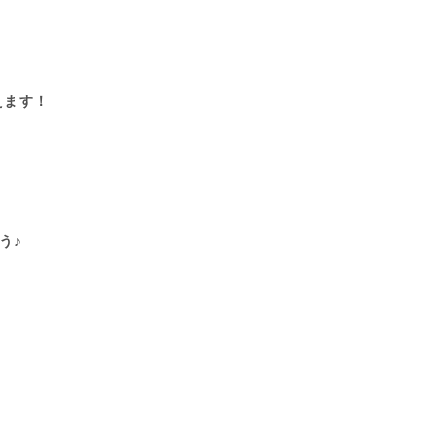
えます！
う♪