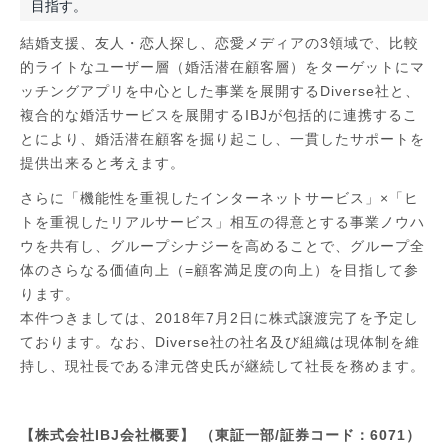
目指す。
結婚支援、友人・恋人探し、恋愛メディアの3領域で、比較
的ライトなユーザー層（婚活潜在顧客層）をターゲットにマ
ッチングアプリを中心とした事業を展開するDiverse社と、
複合的な婚活サービスを展開するIBJが包括的に連携するこ
とにより、婚活潜在顧客を掘り起こし、一貫したサポートを
提供出来ると考えます。
さらに「機能性を重視したインターネットサービス」×「ヒ
トを重視したリアルサービス」相互の得意とする事業ノウハ
ウを共有し、グループシナジーを高めることで、グループ全
体のさらなる価値向上（=顧客満足度の向上）を目指して参
ります。
本件つきましては、2018年7月2日に株式譲渡完了を予定し
ております。なお、Diverse社の社名及び組織は現体制を維
持し、現社長である津元啓史氏が継続して社長を務めます。
【株式会社IBJ会社概要】 （東証一部/証券コード：6071）