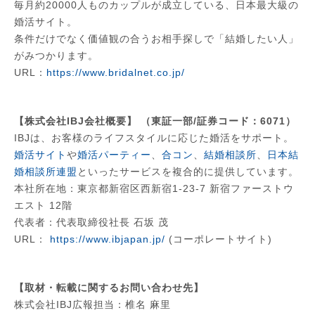
毎月約20000人ものカップルが成立している、日本最大級の
婚活サイト。
条件だけでなく価値観の合うお相手探しで「結婚したい人」
がみつかります。
URL：
https://www.bridalnet.co.jp/
【株式会社IBJ会社概要】 （東証一部/証券コード：6071）
IBJは、お客様のライフスタイルに応じた婚活をサポート。
婚活サイト
や
婚活パーティー
、
合コン
、
結婚相談所
、
日本結
婚相談所連盟
といったサービスを複合的に提供しています。
本社所在地：東京都新宿区西新宿1-23-7 新宿ファーストウ
エスト 12階
代表者：代表取締役社長 石坂 茂
URL：
https://www.ibjapan.jp/
(コーポレートサイト)
【取材・転載に関するお問い合わせ先】
株式会社IBJ広報担当：椎名 麻里