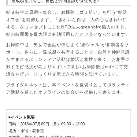
達成感を共有し、自然と仲間意識が芽生える♪
朝９時半に原宿へ集合し、お掃除（ゴミ拾い）を行う”朝活
オフ会”を開催します。「きれいな街は、人の心もきれいに
する」をコンセプトにしたNPO法人greenbird協力のもと、
朝の時間帯を最大限に有効活用したオフ会となっています。
お掃除中は、男女で会話が弾むよう”婚シェル”が参加者をサ
ポート。さらに、達成感を共有することで、自然と仲間意識
が生まれるボランティア活動は婚活と相性が良く、お相手に
対する好感度が高まりやすい特徴も♪お掃除後はcafeにて交
流会を行い、じっくり交流できる時間を設けています。
ブライダルネットは、本イベントを皮切りとしてボランティ
ア活動を通じたオフラインの出会いを提供して参ります。
■イベント概要
日時：2018年07月09日（月）09:30～12:00
場所：原宿～表参道