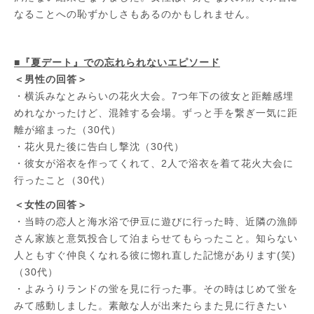
なることへの恥ずかしさもあるのかもしれません。
■『夏デート』での忘れられないエピソード
＜男性の回答＞
・横浜みなとみらいの花火大会。7つ年下の彼女と距離感埋
めれなかったけど、混雑する会場。ずっと手を繋ぎ一気に距
離が縮まった（30代）
・花火見た後に告白し撃沈（30代）
・彼女が浴衣を作ってくれて、2人で浴衣を着て花火大会に
行ったこと（30代）
＜女性の回答＞
・当時の恋人と海水浴で伊豆に遊びに行った時、近隣の漁師
さん家族と意気投合して泊まらせてもらったこと。知らない
人ともすぐ仲良くなれる彼に惚れ直した記憶があります(笑)
（30代）
・よみうりランドの蛍を見に行った事。その時はじめて蛍を
みて感動しました。素敵な人が出来たらまた見に行きたい