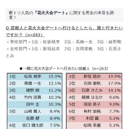
断トツ人気の
『花火大会デート』
に関する男女の本音を調
査！
Q.芸能人と花火大会デートへ行けるとしたら、誰と行きたい
ですか？（n=263）
＜男性部門＞1位：松坂桃李 2位：高橋一生 3位：綾野剛
＜女性部門＞1位：新垣結衣 2位：吉岡里帆 3位：石原さ
とみ