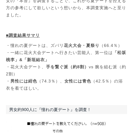
女の『本音』を調査することで、これから夏デートを控える
方の参考にして欲しいという想いから、本調査実施へと至り
ました。
■調査結果サマリ
・憧れの夏デートは、ズバリ
花火大会・夏祭り
（66.4％）
・一緒に花火大会デートへ行きたい芸能人、第一位は
「松坂
桃李」&「新垣結衣」
・花火大会デート、
手を繋ぐ派（約8割）
vs 腕を組む派（約
2割）
・
男性には紺色
（74.3％）、
女性には青色
（42.5％）の浴
衣を着てほしい。
男女約900人に『憧れの夏デート』を調査！