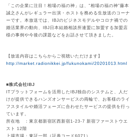
「この企業に注目！相場の福の神」は、‟相場の福の神”藤本
誠之さんがレギュラー出演・ホストを務める生放送のコーナ
ーです。本放送では、IBJのビジネスモデルやコロナ禍での
婚活業界の動向、IBJ日本結婚相談所連盟に加盟する加盟店
様の事例や今後の課題などをお話させて頂きました。
【放送内容はこちらからご視聴いただけます】
http://market.radionikkei.jp/fukunokami/20201013.html
■株式会社IBJ
ITプラットフォームを活用したIBJ独自のシステムと、人だ
けが提供できるハンズオンサービスの両輪で、お客様のライ
フスタイルや婚活フェーズに合わせたサービスの提供を行っ
ています。
所在地 ：東京都新宿区西新宿1-23-7 新宿ファーストウエ
スト 12階
上場市場：東証一部（証券コード6071）