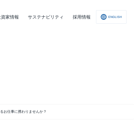
投資家情報
サステナビリティ
採用情報
ENGLISH
社概要
査レポート
の他
会への取り組み
舗情報
ィスクロージャー･ポリシー
子公告
るお仕事に携わりませんか？
責事項
くあるご質問