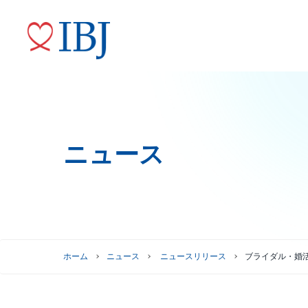
ニュース
婚活サービス
代表メッセージ
ニュースリリース
株式情報
トップコミットメント
役員紹介
IRニュース
ガバナンスへの取り組み
株式情報
株主優待制度
グループ会社
ホーム
ニュース
ニュースリリース
ブライダル・婚
株主総会情報
株価情報