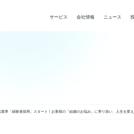
サービス
会社情報
ニュース
サステナビリティ
投資家情報
サービス
ニュース
会社情報
ライフデザインサービス
経営理念
メディア実績
IRライブラリ
環境への取り組み
会
調
そ
社
企業沿革
店
決算短信
デ
説明会資料・中期経営計画・動画
電
アクセス
活業界「経験者採用」スタート！お客様の「結婚のお悩み」に寄り添い、人生を変え
四半期報告書・有価証券報告書
免
株主通信
よ