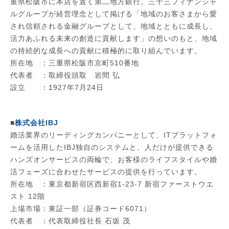
重県松阪市に本店を置く第二地方銀行。三十三フィナンシャ
ルグループが経営理念として掲げる「地域のお客さまから愛
され信頼される金融グループとして、地域とともに成長し、
活力あふれる未来の創造に貢献します」の想いのもと、地域
の持続的な成長への貢献に積極的に取り組んでいます。
所在地 ：三重県松阪市京町510番地
代表者 ：取締役頭取 岩間 弘
設立 ：1927年7月24日
■
株式会社IBJ
​婚活業界のリーディングカンパニーとして、ITプラットフォ
ームを活用したIBJ独自のシステムと、人だけが提供できる
ハンズオンサービスの両輪で、お客様のライフスタイルや婚
活フェーズに合わせたサービスの提供を行っています。
所在地 ：東京都新宿区西新宿1-23-7 新宿ファーストウエ
スト 12階
上場市場：東証一部（証券コード6071）
代表者 ：代表取締役社長 石坂 茂