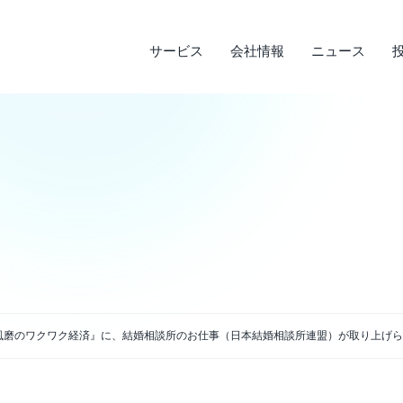
サービス
会社情報
ニュース
サステナビリティ
投資家情報
サービス
ニュース
会社情報
ライフデザインサービス
経営理念
メディア実績
IRライブラリ
環境への取り組み
会
調
そ
社
企業沿革
店
決算短信
デ
説明会資料・中期経営計画・動画
電
アクセス
風磨のワクワク経済』に、結婚相談所のお仕事（日本結婚相談所連盟）が取り上げら
四半期報告書・有価証券報告書
免
株主通信
よ