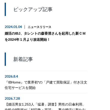
ピックアップ記事
2024.01.04
ニュースリリース
婚活のIBJ、タレントの森香澄さんを起用した新ＣＭ
を2024年１月より放送開始！
新着記事
2026.8.4
『IBHome』で業界初*の「戸建て買取保証」付き注文
住宅サービスを開始
2026.7.28
【婚活男女1,253人「猛暑」調査】男性の日傘利用、
女性の9割超が「好印象・容認」。夏の婚活に新たな