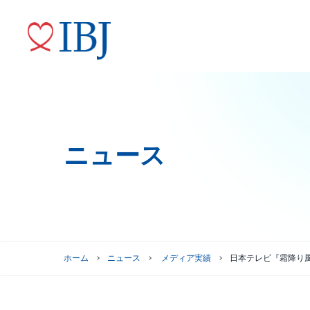
ニュース
婚活サービス
代表メッセージ
ニュースリリース
株式情報
トップコミットメント
役員紹介
IRニュース
ガバナンスへの取り組み
株式情報
株主優待制度
グループ会社
ホーム
ニュース
メディア実績
日本テレビ『霜降り
株主総会情報
株価情報