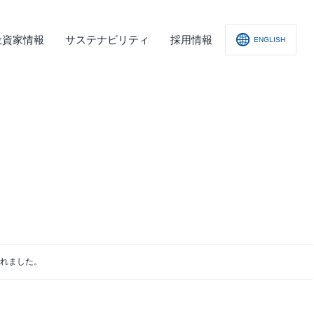
投資家情報
サステナビリティ
採用情報
ENGLISH
社概要
査レポート
の他
会への取り組み
舗情報
ィスクロージャー･ポリシー
子公告
れました。
責事項
くあるご質問