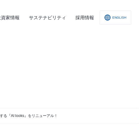
投資家情報
サステナビリティ
採用情報
ENGLISH
社概要
査レポート
の他
会への取り組み
舗情報
ィスクロージャー･ポリシー
子公告
AI looks』をリニューアル！
責事項
くあるご質問