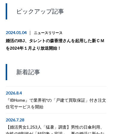
ピックアップ記事
2024.01.04
ニュースリリース
婚活のIBJ、タレントの森香澄さんを起用した新ＣＭ
を2024年１月より放送開始！
新着記事
2026.8.4
『IBHome』で業界初*の「戸建て買取保証」付き注文
住宅サービスを開始
2026.7.28
【婚活男女1,253人「猛暑」調査】男性の日傘利用、
女性の9割超が「好印象・容認」。夏の婚活に新たな