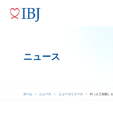
ニュース
婚活サービス
代表メッセージ
ニュースリリース
株式情報
トップコミットメント
役員紹介
IRニュース
ガバナンスへの取り組み
株式情報
株主優待制度
グループ会社
ホーム
ニュース
ニュースリリース
AI（人工知能）
株主総会情報
株価情報