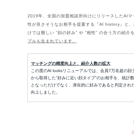
2019年、全国の加盟相談所向けにリリースしたA
性が良さそうなお相手を提案する『AI history』と
けでは難しい ”顔の好み” や ”相性” の合う方の紹介
プルも生まれています。
マッチングの精度向上と、紹介人数の拡大
この度のAI looksリニューアルでは、会員7万名
から取得した”好みに近い顔タイプ”のお相手を、統計
となっただけでなく、潜在的に好みであると判定され
向上しました。