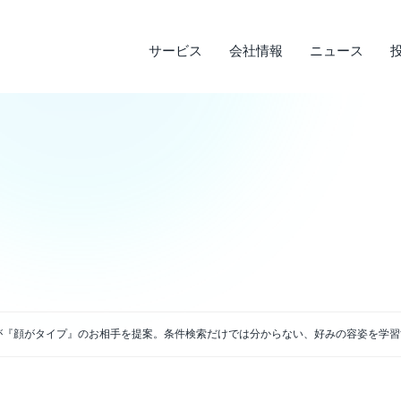
サービス
会社情報
ニュース
サステナビリティ
投資家情報
サービス
ニュース
会社情報
ライフデザインサービス
経営理念
メディア実績
IRライブラリ
環境への取り組み
会
調
そ
社
企業沿革
店
決算短信
デ
説明会資料・中期経営計画・動画
電
アクセス
が『顔がタイプ』のお相手を提案。条件検索だけでは分からない、好みの容姿を学習する『
四半期報告書・有価証券報告書
免
株主通信
よ