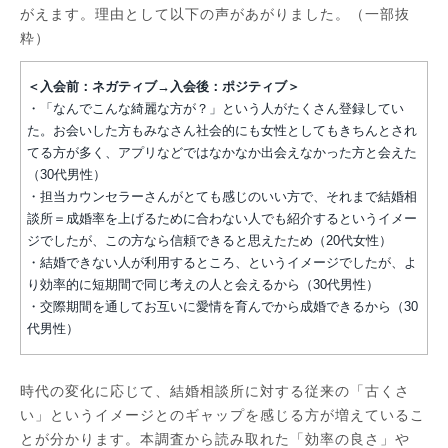
がえます。理由として以下の声があがりました。（一部抜
粋）
＜入会前：ネガティブ→入会後：ポジティブ＞
・「なんでこんな綺麗な方が？」という人がたくさん登録してい
た。お会いした方もみなさん社会的にも女性としてもきちんとされ
てる方が多く、アプリなどではなかなか出会えなかった方と会えた
（30代男性）
・担当カウンセラーさんがとても感じのいい方で、それまで結婚相
談所＝成婚率を上げるために合わない人でも紹介するというイメー
ジでしたが、この方なら信頼できると思えたため（20代女性）
・結婚できない人が利用するところ、というイメージでしたが、よ
り効率的に短期間で同じ考えの人と会えるから（30代男性）
・交際期間を通してお互いに愛情を育んでから成婚できるから（30
代男性）
時代の変化に応じて、結婚相談所に対する従来の「古くさ
い」というイメージとのギャップを感じる方が増えているこ
とが分かります。本調査から読み取れた「効率の良さ」や