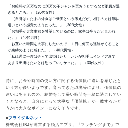
「お給料が20万なのに20万の革ジャンを買おうとするなど浪費が過
ぎるところ。」（20代女性）
「（自身は）たまの外食はご褒美という考えだが、相手の方は無駄
遣いという感覚のようだった。」（30代女性）
「お相手が専業主婦を希望しているのに、家事は半々だと言われ
た。」（40代男性）
「お互いの時間を大事にしたいので、１日に何回も連絡がくること
が束縛のように感じた。」（40代男性）
「私は週に一度は会って出掛けたりしたいが相手はインドア派で、
あまり出掛けたいとは思っていなかった。 」（30代女性）
特に、お金や時間の使い方に関する価値観に違いを感じたと
いう方が多いようです。育ってきた環境等により、価値観の
違いはあるものの、結婚をして長い時間を一緒に過ごしてい
くとなると、自分にとって大事な「価値観」が一致するかど
うかは大きなポイントになりそうです。
■
ブライダルネット
株式会社IBJが運営する婚活アプリ。『マッチングまで』で