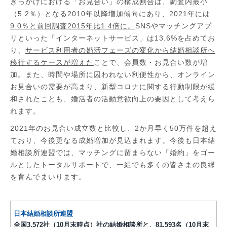
きっかけにおける「お見合い」の構成割合は、調査内最小
（5.2％）となる2010年以降増加傾向にあり、
2021年には
9.0％と前回調査2015年比1.4倍に。
SNSやマッチングアプ
リといった「インターネットサービス」は13.6%を占めてお
り、
サービス利用者の婚活フェーズの変化から結婚相談所へ
移行するケースが増えた
ことで、会員数・お見合い数が増
加。また、時間や場所に囚われない利便性から、オンライン
お見合いの需要が高まり、新型コロナに関する行動制限が緩
和されたことも、婚活者の活動意欲向上の要因として考えら
れます。
2021年のお見合い成立数と比較し、2か月早く50万件を超え
ており、今後更なる成婚増加が見込まれます。今後も日本結
婚相談所連盟では、マッチングに留まらない「婚約」をゴー
ルとしたトータルサポートで、一組でも多くの皆さまの良縁
を育んでまいります。
日本結婚相談所連盟
全国3,572社（10月末時点）社の結婚相談所と、81,593名（10月末