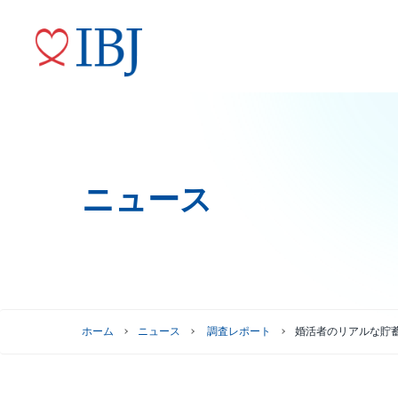
ニュース
婚活サービス
代表メッセージ
ニュースリリース
株式情報
トップコミットメント
役員紹介
IRニュース
ガバナンスへの取り組み
株式情報
株主優待制度
グループ会社
ホーム
ニュース
調査レポート
婚活者のリアルな貯
株主総会情報
株価情報