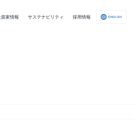
投資家情報
サステナビリティ
採用情報
ENGLISH
社概要
査レポート
の他
会への取り組み
舗情報
ィスクロージャー･ポリシー
子公告
責事項
くあるご質問