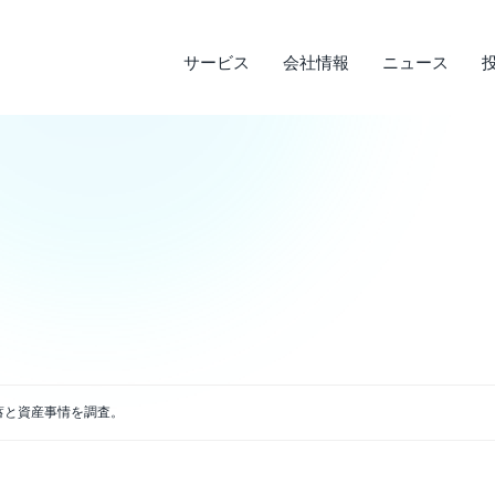
サービス
会社情報
ニュース
サステナビリティ
投資家情報
サービス
ニュース
会社情報
ライフデザインサービス
経営理念
メディア実績
IRライブラリ
環境への取り組み
会
調
そ
社
企業沿革
店
決算短信
デ
説明会資料・中期経営計画・動画
電
アクセス
蓄と資産事情を調査。
四半期報告書・有価証券報告書
免
株主通信
よ