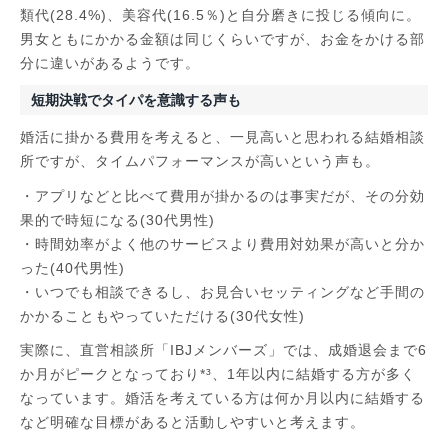
類代(28.4%)、美容代(16.5％)と自分磨きに投じる傾向に。
男女ともにかかる金額は同じくらいですが、お金をかける部
分に違いがあるようです。
短期決戦でタイパを意識する声も
婚活に掛かる費用を考えると、一見高いと思われる結婚相談
所ですが、タイムパフォーマンスが高いという声も。
・アプリなどと比べて費用が掛かるのは事実だが、その分効
果的で時短になる(30代男性)
・時間効率がよく他のサービスより費用対効果が高いと分か
った(40代男性)
・いつでも相談できるし、お見合いセッティングなど手間の
かかることもやっていただける(30代女性)
実際に、直営相談所「IBJメンバーズ」では、成婚退会まで6
か月がピークとなっており*³、1年以内に結婚する方が多く
なっています。婚活を考えている方は何か月以内に結婚する
など明確な目標があると活動しやすいと考えます。