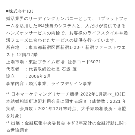
■株式会社IBJ
​​婚活業界のリーディングカンパニーとして、ITプラットフォ
ームを活用したIBJ独自のシステムと、人だけが提供できる
ハンズオンサービスの両輪で、お客様のライフスタイルや婚
活フェーズに合わせたサービスの提供を行っています。
所在地 ：東京都新宿区西新宿1-23-7 新宿ファーストウエ
スト 12階/17階
上場市場：東証プライム市場 証券コード6071
代表者 ：代表取締役社長 石坂 茂
設立 ：2006年2月
事業内容：婚活事業、ライフデザイン事業
*¹ ⽇本マーケティングリサーチ機構 2022年1⽉調べ_IBJ⽇
本結婚相談所連盟利⽤会員に関する調査（成婚数：2021 年
実績、会員数：2021年12⽉末時点、⼤⼿結婚相談所・連盟
を対象）
*² 出展：金融広報中央委員会 令和3年家計の金融行動に関す
る世論調査