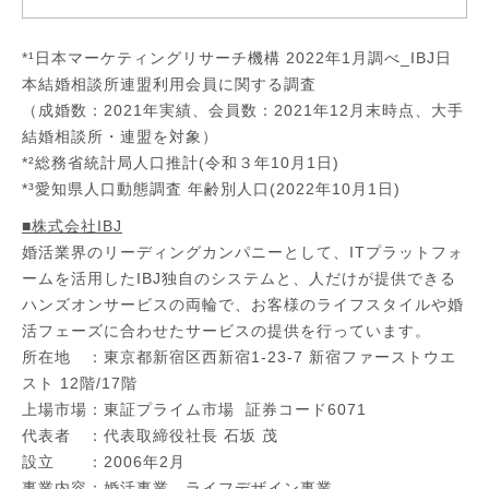
*¹日本マーケティングリサーチ機構 2022年1月調べ_IBJ日
本結婚相談所連盟利用会員に関する調査
（成婚数：2021年実績、会員数：2021年12月末時点、大手
結婚相談所・連盟を対象）
*²総務省統計局人口推計(令和３年10月1日)
*³愛知県人口動態調査 年齢別人口(2022年10月1日)
■株式会社IBJ
婚活業界のリーディングカンパニーとして、ITプラットフォ
ームを活用したIBJ独自のシステムと、人だけが提供できる
ハンズオンサービスの両輪で、お客様のライフスタイルや婚
活フェーズに合わせたサービスの提供を行っています。
所在地 ：東京都新宿区西新宿1-23-7 新宿ファーストウエ
スト 12階/17階
上場市場：東証プライム市場 証券コード6071
代表者 ：代表取締役社長 石坂 茂
設立 ：2006年2月
事業内容：婚活事業、ライフデザイン事業