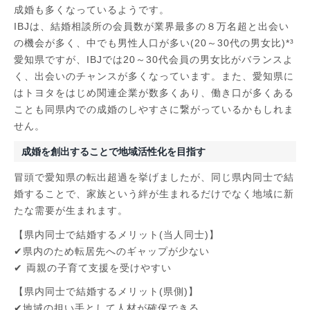
成婚も多くなっているようです。
IBJは、結婚相談所の会員数が業界最多の８万名超と出会い
の機会が多く、中でも男性人口が多い(20～30代の男女比)*³
愛知県ですが、IBJでは20～30代会員の男女比がバランスよ
く、出会いのチャンスが多くなっています。また、愛知県に
はトヨタをはじめ関連企業が数多くあり、働き口が多くある
ことも同県内での成婚のしやすさに繋がっているかもしれま
せん。
成婚を創出することで地域活性化を目指す
冒頭で愛知県の転出超過を挙げましたが、同じ県内同士で結
婚することで、家族という絆が生まれるだけでなく地域に新
たな需要が生まれます。
【県内同士で結婚するメリット(当人同士)】
✔県内のため転居先へのギャップが少ない
✔ 両親の子育て支援を受けやすい
【県内同士で結婚するメリット(県側)】
✔地域の担い手として人材が確保できる