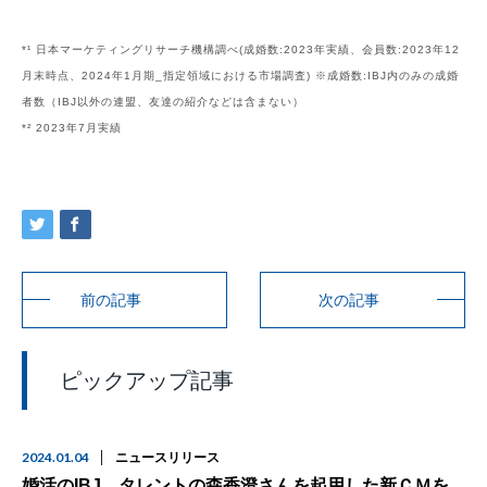
*¹ 日本マーケティングリサーチ機構調べ(成婚数:2023年実績、会員数:2023年12
月末時点、2024年1月期_指定領域における市場調査) ※成婚数:IBJ内のみの成婚
者数（IBJ以外の連盟、友達の紹介などは含まない）
*² 2023年7月実績
前の記事
次の記事
ピックアップ記事
2024.01.04
ニュースリリース
婚活のIBJ、タレントの森香澄さんを起用した新ＣＭを