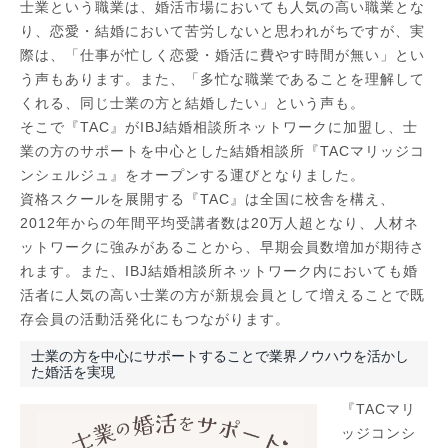
士業という職業は、婚活市場においても人気の高い職業とな
り、恋愛・結婚において苦労しないと思われがちですが、実
際は、「仕事が忙しく恋愛・婚活に費やす時間が無い」とい
う声もあります。また、「多忙な職業であることを理解して
くれる、同じ士業の方と結婚したい」という声も。
そこで『TAC』がIBJ結婚相談所ネットワークに加盟し、士
業の方のサポートを中心とした結婚相談所『TACマリッジコ
ンシェルジュ』をオープンする運びとなりました。
資格スクールを展開する『TAC』は全国に校舎を構え、
2012年からの年間平均受講者数は20万人超となり、人材ネ
ットワークに強みがあることから、早期会員数増加が期待さ
れます。また、IBJ結婚相談所ネットワーク内においても婚
活者に人気の高い士業の方が新規会員として増えることで既
存会員の活動活発化にもつながります。
士業の方を中心にサポートすることで業界ノウハウを活かし
た婚活を実現
『TACマリ
ッジコンシ