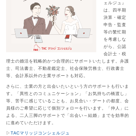
ェルジュ』
は、四半期
決算・確定
申告・監査
等の繁忙期
を考慮しな
がら、公認
会計士・税
理士の婚活を戦略的かつ合理的にサポートいたします。弁護
士、司法書士、不動産鑑定士、社会保険労務士、行政書士
等、会計系以外の士業サポートも対応。
さらに、士業の方と出会いたいという方のサポートも行いま
す。「異性とのコミュニケーション」「お気持ちの橋渡し」
等、苦手に感じていることも、お見合い・デートの都度、会
員様のご希望に応じて個別フォローを行います。「仲人」に
よる、二人三脚のサポートで「出会い～結婚」までを効率的
に進めていただけます。
▷
TACマリッジコンシェルジュ