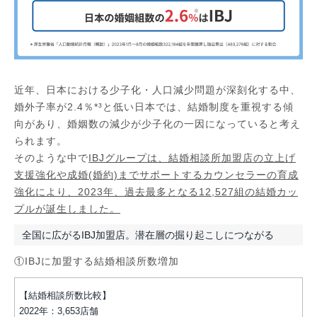
近年、日本における少子化・人口減少問題が深刻化する中、
婚外子率が2.4％*³と低い日本では、結婚制度を重視する傾
向があり、婚姻数の減少が少子化の一因になっていると考え
られます。
そのような中で
IBJグループは、結婚相談所加盟店の立上げ
支援強化や成婚(婚約)までサポートするカウンセラーの育成
強化により、2023年、過去最多となる12,527組の結婚カッ
プルが誕生しました。
全国に広がるIBJ加盟店。潜在層の掘り起こしにつながる
①IBJに加盟する結婚相談所数増加
【結婚相談所数比較】
​2022年：3,653店舗