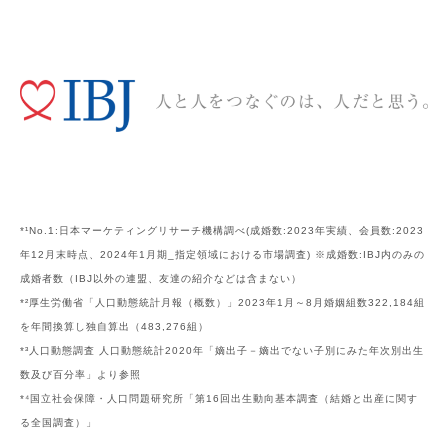
*¹No.1:日本マーケティングリサーチ機構調べ(成婚数:2023年実績、会員数:2023
年12月末時点、2024年1月期_指定領域における市場調査) ※成婚数:IBJ内のみの
成婚者数（IBJ以外の連盟、友達の紹介などは含まない）
*²厚生労働省「人口動態統計月報（概数）」2023年1月～8月婚姻組数322,184組
を年間換算し独自算出（483,276組）
*³人口動態調査 人口動態統計2020年「嫡出子－嫡出でない子別にみた年次別出生
数及び百分率」より参照
*⁴国立社会保障・人口問題研究所「第16回出生動向基本調査（結婚と出産に関す
る全国調査）」