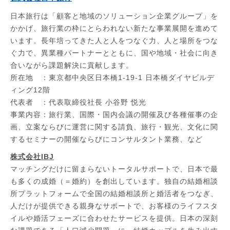
日本旅行は「顧客と地域のソリューション企業グループ」を
かかげ、旅行業の枠にとらわれない新たな事業展開を進めて
います。長年培ってきた人と人をつなぐ力、人と場所をつな
ぐ力で、異業種パートナーとともに、国や地域・社会に向き
合いながら課題解決に貢献します。
所在地 ：東京都中央区日本橋1-19-1 日本橋ダイヤビルデ
ィング12階
代表者 ：代表取締役社長 小谷野 悦光
事業内容：旅行業、国際・国内会議の開催及び各種催事の企
画、立案ならびに運営に関する請負、旅行・観光、文化に関
するセミナーの開催ならびにコンサルタント業務、など
株式会社IBJ
マッチングだけに留まらないトータルサポートで、日本で最
も多くの成婚（＝婚約）を創出しています。独自の結婚相談
所プラットフォームで全国の結婚相談所と婚活者をつなぎ、
人だけが提供できる親身なサポートで、お客様のライフスタ
イルや婚活フェーズに合わせたサービスを提供。日本の深刻