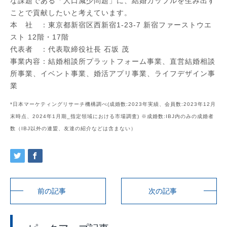
な課題である「人口減少問題」に、結婚カップルを生み出す
ことで貢献したいと考えています。
本 社 ：東京都新宿区西新宿1-23-7 新宿ファーストウエ
スト 12階・17階
代表者 ：代表取締役社長 石坂 茂
事業内容：結婚相談所プラットフォーム事業、直営結婚相談
所事業、イベント事業、婚活アプリ事業、ライフデザイン事
業
*日本マーケティングリサーチ機構調べ(成婚数:2023年実績、会員数:2023年12月
末時点、2024年1月期_指定領域における市場調査) ※成婚数:IBJ内のみの成婚者
数（IBJ以外の連盟、友達の紹介などは含まない）
前の記事
次の記事