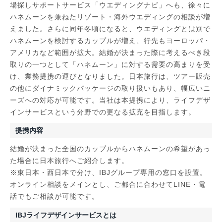
場探しサポートサービス「ウエディングナビ」へも、徐々に
ハネムーンを兼ねたリゾート・海外ウエディングの相談が増
えました。さらに同年冬頃になると、ウエディングとは別で
ハネムーンを検討するカップルが増え、行先もヨーロッパ・
アメリカなど範囲が拡大。結婚が決まった際に考えるべき段
取りの一つとして「ハネムーン」に対する需要の高まりを受
け、業務提携の運びとなりました。日本旅行は、ツアー販売
の他にダイナミックパッケージの取り扱いもあり、幅広いニ
ーズへの対応が可能です。当社は本提携により、ライフデザ
インサービスという分野での更なる拡充を目指します。
提携内容
結婚が決まった全国のカップルからハネムーンの希望があっ
た場合に日本旅行へご紹介します。
※東日本・西日本で分け、IBJグループ専用の窓口を設置。
オンライン相談をメインとし、ご都合に合わせてLINE・電
話でもご相談が可能です。
IBJライフデザインサービスとは