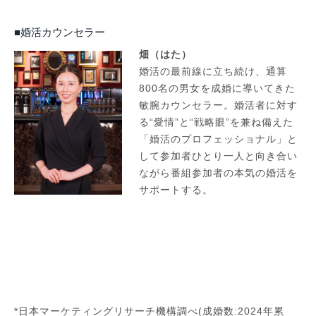
■婚活カウンセラー
畑（はた）
婚活の最前線に立ち続け、通算
800名の男女を成婚に導いてきた
敏腕カウンセラー。婚活者に対す
る“愛情”と“戦略眼”を兼ね備えた
「婚活のプロフェッショナル」と
して参加者ひとり一人と向き合い
ながら番組参加者の本気の婚活を
サポートする。
*日本マーケティングリサーチ機構調べ(成婚数:2024年累