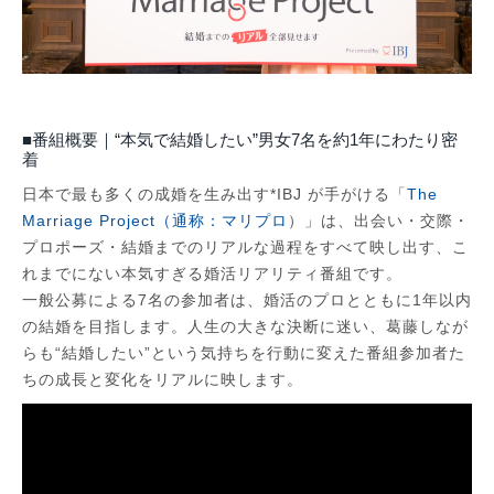
■番組概要｜“本気で結婚したい”男女7名を約1年にわたり密
着
日本で最も多くの成婚を生み出す*IBJ が手がける「
The
Marriage Project（通称：マリプロ
）」は、出会い・交際・
プロポーズ・結婚までのリアルな過程をすべて映し出す、こ
れまでにない本気すぎる婚活リアリティ番組です。
一般公募による7名の参加者は、婚活のプロとともに1年以内
の結婚を目指します。人生の大きな決断に迷い、葛藤しなが
らも“結婚したい”という気持ちを行動に変えた番組参加者た
ちの成長と変化をリアルに映します。