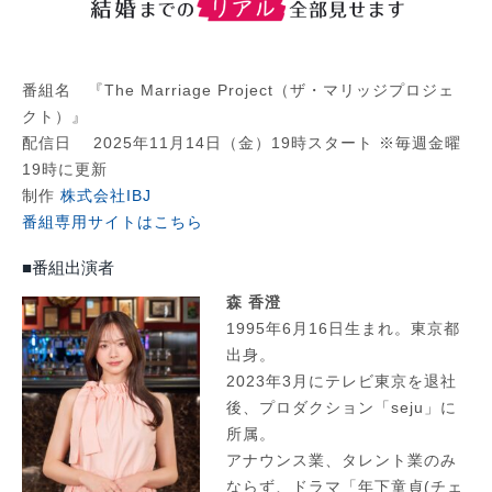
番組名 『The Marriage Project（ザ・マリッジプロジェ
クト）』
配信日 2025年11月14日（金）19時スタート ※毎週金曜
19時に更新
制作
株式会社IBJ
番組専用サイトはこちら
■番組出演者
森 香澄
1995年6月16日生まれ。東京都
出身。
2023年3月にテレビ東京を退社
後、プロダクション「seju」に
所属。
アナウンス業、タレント業のみ
ならず、ドラマ「年下童貞(チェ