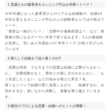
1.見届け人の森香澄＆カンニング竹山が赤裸々トーク！
今年30歳になった森香澄さんのリアルな結婚観や、結婚18
年目を迎えるカンニング竹山さんの経験者ならではの視点で
トーク。
「寝室は一緒がいい？」「交際中の連絡頻度は？」など、視
聴者の気になるテーマに本音で切り込みます。2人の価値観
が交差し、笑いあり共感ありの“本音トーク”が繰り広げられ
ています。
2.果たして結婚まで辿り着くのか⁈
「恋愛は得意、でも今までの恋愛は結婚には繋がらなかっ
た」「交際経験がなく、異性との接し方がわからない」「も
う失恋したくない」などの悩みを抱えた男女７名。
様々なシーンで結婚の壁に直面しながら、「結婚するか、お
別れするか」迷いながら決断し、葛藤を乗り越えていきま
す。
3.婚活のプロによる恋愛・結婚へのヒントが満載！