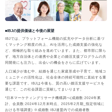
■IBJの提供価値と今後の展望
IBJでは、プラットフォーム機能の拡充やデータ分析に基づ
くマッチング精度の向上、AIを活用した成婚支援の強化な
ど、積極的な取り組みを進めています。また、都市部に限ら
ず、地方自治体との連携や企業との婚活支援プログラムの共
同開発にも注力し、出会いの機会をさらに広げています。
人口減少が進む中、結婚を通じた家庭形成や子育て、地域コ
ミュニティの活性化は、社会全体の持続可能性に直結する重
要な課題です。IBJは今後も、質の高い婚活支援サービスを
通じて、この社会課題に貢献してまいります。
*日本マーケティングリサーチ機構調べ(成婚数:2024年累
計、会員数:2024年12月末時点、2025年2月期_指定領域に
おける市場調査) ※成婚数:IBJ連盟内での成婚者数