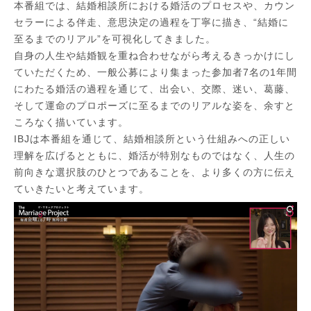
本番組では、結婚相談所における婚活のプロセスや、カウン
セラーによる伴走、意思決定の過程を丁寧に描き、“結婚に
至るまでのリアル”を可視化してきました。
自身の人生や結婚観を重ね合わせながら考えるきっかけにし
ていただくため、一般公募により集まった参加者7名の1年間
にわたる婚活の過程を通じて、出会い、交際、迷い、葛藤、
そして運命のプロポーズに至るまでのリアルな姿を、余すと
ころなく描いています。
IBJは本番組を通じて、結婚相談所という仕組みへの正しい
理解を広げるとともに、婚活が特別なものではなく、人生の
前向きな選択肢のひとつであることを、より多くの方に伝え
ていきたいと考えています。