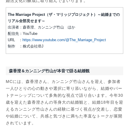
婚活文化の醸成に取り組んでまいります。
The Marriage Project（ザ・マリッジプロジェクト）～結婚までの
リアル全部見せます～
出演者：森香澄、カンニング竹山 ほか
配信先：YouTube
URL ：
https://www.youtube.com/@The_Marriage_Project
制作 ：株式会社IBJ
森香澄＆カンニング竹山が本音で語る結婚観
MCには、森香澄さん、カンニング竹山さんを迎え、参加者
一人ひとりの心の動きや選択に寄り添いながら、結婚やパー
トナーシップについて多角的な視点で語り合います。今年30
歳を迎えた森香澄さんの等身大の結婚観と、結婚18年目を迎
えるカンニング竹山さんの経験に基づく視点が交差し、恋愛
や結婚について、共感と気づきに満ちた率直なトークが展開
されています。