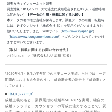
調査方法：インターネット調査
調査対象：IBJメンバーズで過去に成婚退会された986人（活動時期
は問わない）
【データの引用・転載に関するお願い】
本データの著作権は当社が保有します。調査データの引用・転載時
には、必ずクレジット「株式会社IBJ」を明示くださいますようお
願いいたします。また、Webサイト（
http://www.ibjapan.jp/
）
（
https://www.loungemembers.com/
）へのリンクも貼っていただけ
ますと幸いでございます。
【取材・転載に関するお問い合わせ先】
pr@ibjapan.jp（株式会社IBJ 広報 椎名）
*2020年4月～9月の半年間での主要コース実績。当社では、一定
期間内における退会者のうち、成婚退会者の割合を『成婚率』と
しています。
■
IBJメンバーズ
成婚主義のもと、業界屈指の成婚率50.4％*を実現。独自の
成婚メソッドと、カウンセラーの育成に注力することで、質