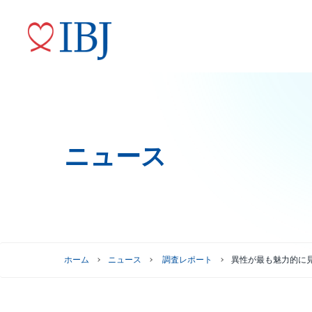
ニュース
婚活サービス
代表メッセージ
ニュースリリース
株式情報
トップコミットメント
役員紹介
IRニュース
ガバナンスへの取り組み
株式情報
株主優待制度
グループ会社
ホーム
ニュース
調査レポート
異性が最も魅力的に
株主総会情報
株価情報