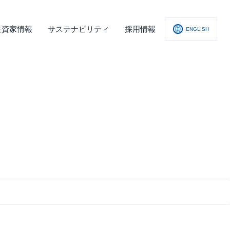
投資家情報
サステナビリティ
採用情報
ENGLISH
社概要
査レポート
の他
会への取り組み
舗情報
ィスクロージャー･ポリシー
子公告
責事項
くあるご質問