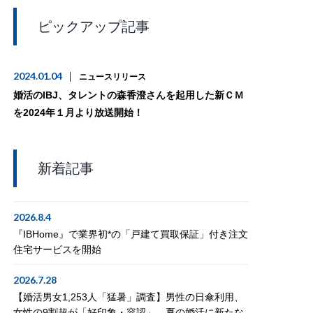
ピックアップ記事
2024.01.04
ニュースリリース
婚活のIBJ、タレントの森香澄さんを起用した新ＣＭ
を2024年１月より放送開始！
新着記事
2026.8.4
『IBHome』で業界初*の「戸建て買取保証」付き注文
住宅サービスを開始
2026.7.28
【婚活男女1,253人「猛暑」調査】男性の日傘利用、
女性の9割超が「好印象・容認」。夏の婚活に新たな