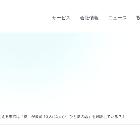
サービス
会社情報
ニュース
サステナビリティ
投資家情報
サービス
ニュース
会社情報
ライフデザインサービス
経営理念
メディア実績
IRライブラリ
環境への取り組み
会
調
そ
社
企業沿革
店
決算短信
デ
説明会資料・中期経営計画・動画
電
アクセス
見える季節は「夏」が最多！2人に1人が「ひと夏の恋」を経験している？！
四半期報告書・有価証券報告書
免
株主通信
よ