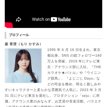
プロフィール
森 香澄（もり かすみ）
1995 年 6 月 16 日生まれ。東京
都出身。SNS の総フォロワー140
万人を突破。2019 年にテレビ東
京・アナウンス部に入社。『THE
カラオケ★バトル』や『ウイニン
グ競馬』、『よじごじ Days』な
どの司会を務め、明るく親しみや
すいキャラクターと柔らかな雰囲気で人気に。2023 年 3 月
31 日にテレビ東京を退社し、プロダクション「seju」に所
属。アナウンス業のみならず、お芝居や音楽活動、バラエテ
ィ出演など多岐に渡り積極的に活動中。