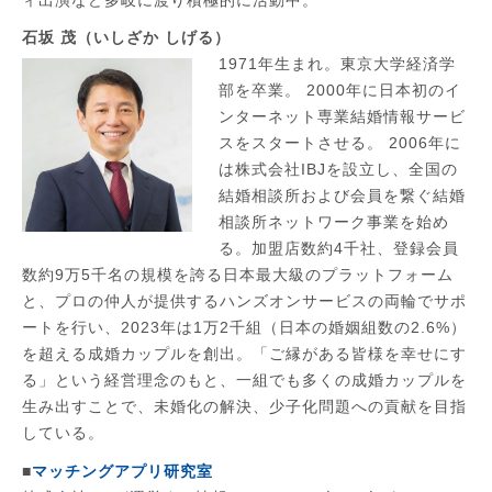
石坂 茂（いしざか しげる）
1971年生まれ。東京大学経済学
部を卒業。 2000年に日本初のイ
ンターネット専業結婚情報サービ
スをスタートさせる。 2006年に
は株式会社IBJを設立し、全国の
結婚相談所および会員を繋ぐ結婚
相談所ネットワーク事業を始め
る。加盟店数約4千社、登録会員
数約9万5千名の規模を誇る日本最大級のプラットフォーム
と、プロの仲人が提供するハンズオンサービスの両輪でサポ
ートを行い、2023年は1万2千組（日本の婚姻組数の2.6%）
を超える成婚カップルを創出。「ご縁がある皆様を幸せにす
る」という経営理念のもと、一組でも多くの成婚カップルを
生み出すことで、未婚化の解決、少子化問題への貢献を目指
している。
■
マッチングアプリ研究室