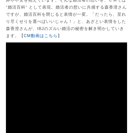
みや不安を抱えています。そんな婚活者の想いを、ＣＭでは
“婚活百科“ として表現。婚活者の想いに共感する森香澄さん
ですが、婚活百科を閉じると表情が一変。「だったら、至れ
り尽くせりを選べばいいじゃん！」と、あざとい表情をした
森香澄さんが、IBJのズルい婚活の秘密を解き明かしていき
ます。【
CM動画はこちら
】