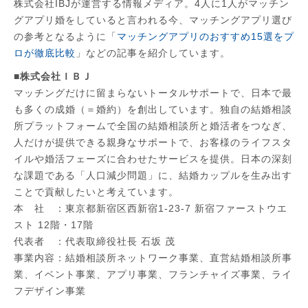
株式会社IBJが運営する情報メディア。4人に1人がマッチン
グアプリ婚をしていると言われる今、マッチングアプリ選び
の参考となるように「
マッチングアプリのおすすめ15選をプ
ロが徹底比較
」などの記事を紹介しています。
■株式会社ＩＢＪ
​​マッチングだけに留まらないトータルサポートで、日本で最
も多くの成婚（＝婚約）を創出しています。独自の結婚相談
所プラットフォームで全国の結婚相談所と婚活者をつなぎ、
人だけが提供できる親身なサポートで、お客様のライフスタ
イルや婚活フェーズに合わせたサービスを提供。日本の深刻
な課題である「人口減少問題」に、結婚カップルを生み出す
ことで貢献したいと考えています。
本 社 ：東京都新宿区西新宿1-23-7 新宿ファーストウエ
スト 12階・17階
代表者 ：代表取締役社長 石坂 茂
事業内容：結婚相談所ネットワーク事業、直営結婚相談所事
業、イベント事業、アプリ事業、フランチャイズ事業、ライ
フデザイン事業